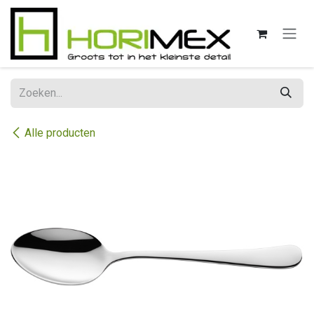
Overslaan naar inhoud
Alle producten