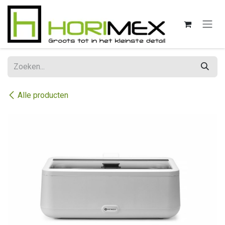
Overslaan naar inhoud
Alle producten