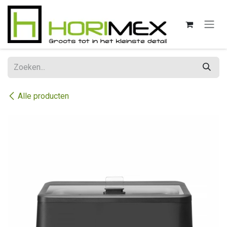
Overslaan naar inhoud
Alle producten