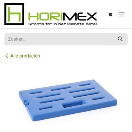
Overslaan naar inhoud
Alle producten