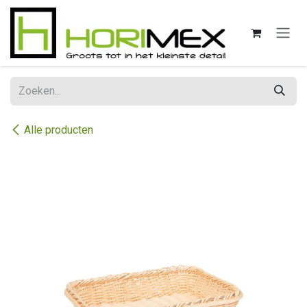
Overslaan naar inhoud
Alle producten