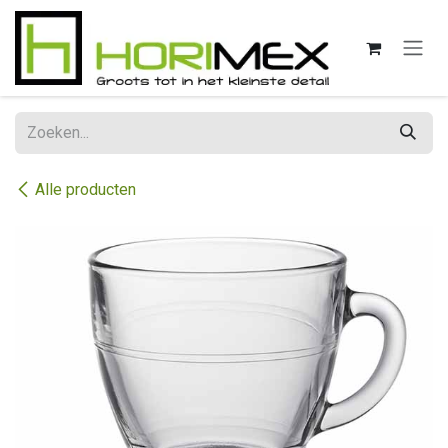
Overslaan naar inhoud
Alle producten