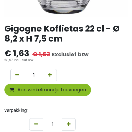
Gigogne Koffietas 22 cl - Ø
8,2 x H 7,5 cm
€
1,63
€
1,63
Exclusief btw
€
1,97
Inclusief btw
Aan winkelmandje toevoegen
verpakking: