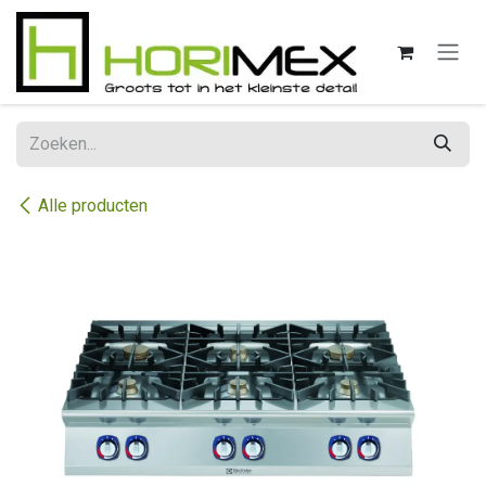
Overslaan naar inhoud
Alle producten