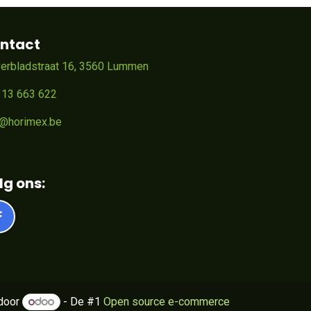
ntact
verbladstraat 16, 3560 Lummen
 13 663 622
o@horimex.be
lg ons:
door
- De #1
Open source e-commerce