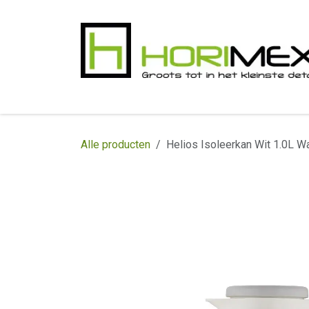
Overslaan naar inhoud
​Home
Productgamma
Realisaties
In
Alle producten
Helios Isoleerkan Wit 1.0L 