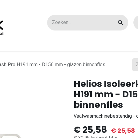
ox maatwerk
Over ons
FAQ
Contact
Wash Pro H191 mm - D156 mm - glazen binnenfles
Helios Isoleer
H191 mm - D1
binnenfles
Vaatwasmachinebestendig - d
€
25,58
€
25,58
€
30,95
Inclusief btw