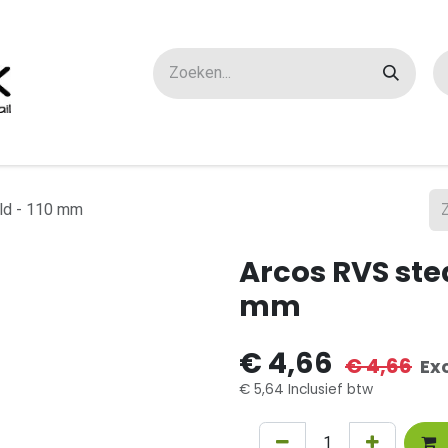
ox maatwerk
Over ons
FAQ
Contact
ld - 110 mm
Arcos RVS ste
mm
€
4,66
€
4,66
Ex
€
5,64
Inclusief btw