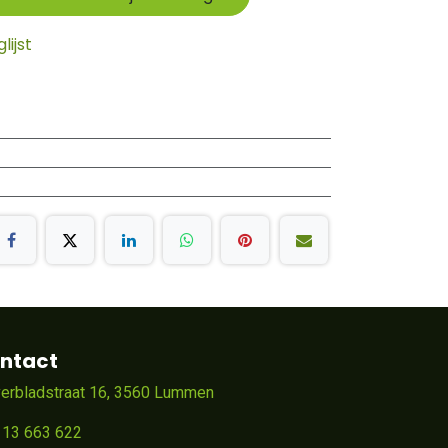
ijst
ntact
verbladstraat 16, 3560 Lummen
 13 663 622