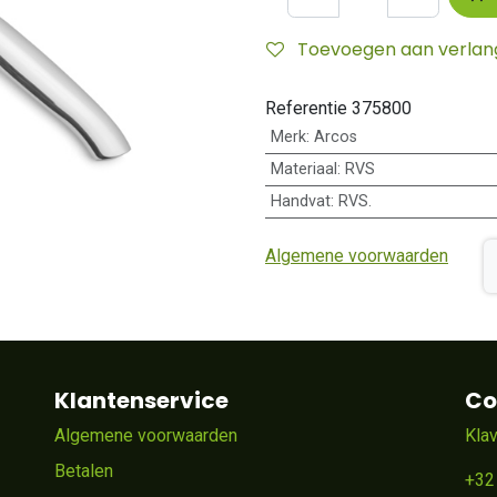
Toevoegen aan verlangl
Referentie
375800
Merk
:
Arcos
Materiaal
:
RVS
Handvat
:
RVS.
Algemene voorwaarden
Klantenservice
Co
Algemene voorwaarden
Kla
Betalen
+32