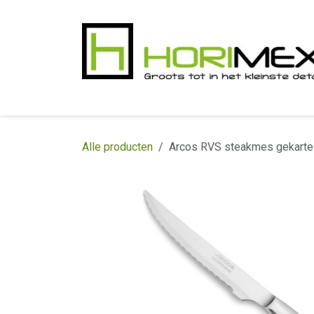
Overslaan naar inhoud
​Home
Productgamma
Realisaties
In
Alle producten
Arcos RVS steakmes gekarte