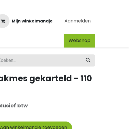
Aanmelden
Mijn winkelmandje
Webshop​
akmes gekarteld - 110
clusief btw
Aan winkelmandje toevoegen