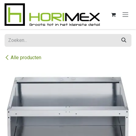
Overslaan naar inhoud
Alle producten