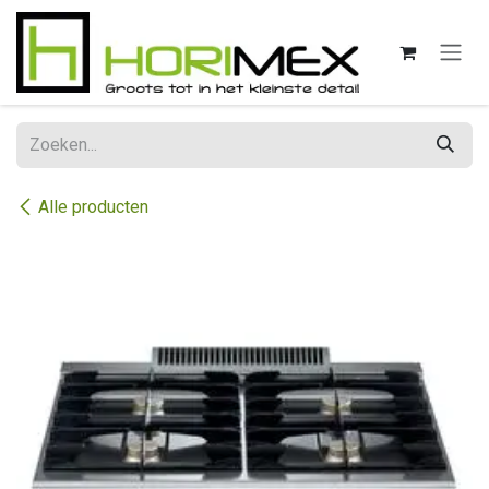
Overslaan naar inhoud
Alle producten