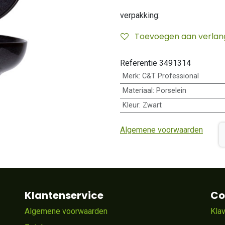
verpakking:
Toevoegen aan verlangl
Referentie
3491314
Merk
:
C&T Professional
Materiaal
:
Porselein
Kleur
:
Zwart
Algemene voorwaarden
Klantenservice
Co
Algemene voorwaarden
Kla