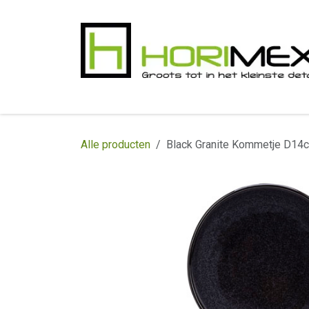
Overslaan naar inhoud
​Home
Productgamma
Realisaties
In
Alle producten
Black Granite Kommetje D14