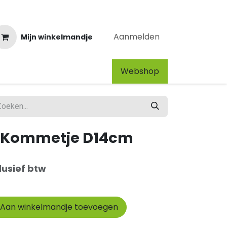
Aanmelden
Mijn winkelmandje
Webshop​
e Kommetje D14cm
lusief btw
Aan winkelmandje toevoegen