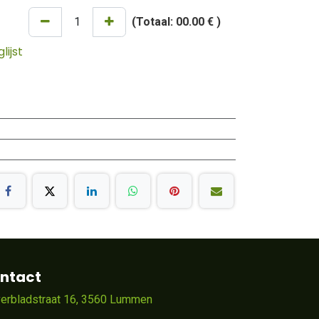
(Totaal:
00.00 €
)
ijst
ntact
verbladstraat 16, 3560 Lummen