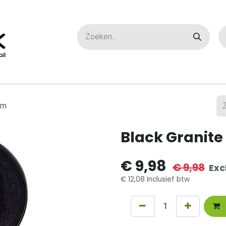
ox maatwerk
Over ons
FAQ
Contact
cm
Black Granit
€
9,98
€
9,98
Exc
€
12,08
Inclusief btw