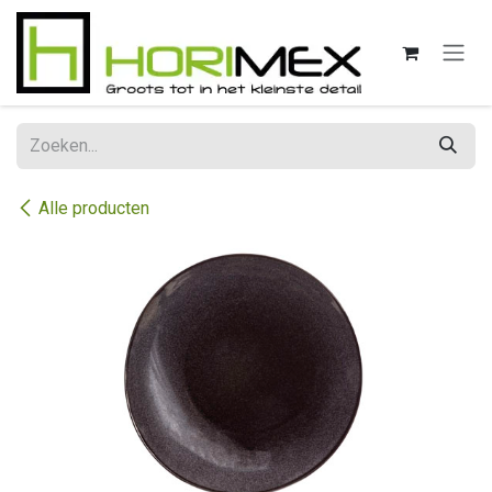
Overslaan naar inhoud
Alle producten