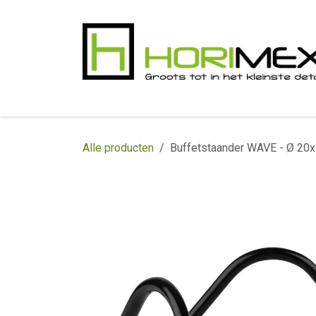
Overslaan naar inhoud
​Home
Productgamma
Realisaties
In
Alle producten
Buffetstaander WAVE - Ø 20