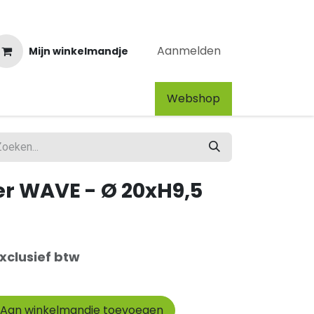
Aanmelden
Mijn winkelmandje
Webshop​
r WAVE - Ø 20xH9,5
xclusief btw
Aan winkelmandje toevoegen