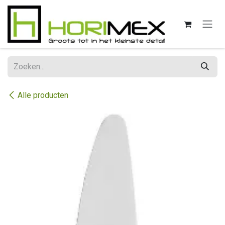
Overslaan naar inhoud
Alle producten