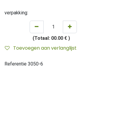
verpakking:
(Totaal:
00.00 €
)
Toevoegen aan verlanglijst
Referentie
3050-6
Merk
:
Eternum
Dikte
:
3.00 mm
Algemene voorwaarden