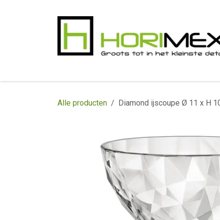
Overslaan naar inhoud
​Home
Productgamma
Realisaties
In
Alle producten
Diamond ijscoupe Ø 11 x H 1