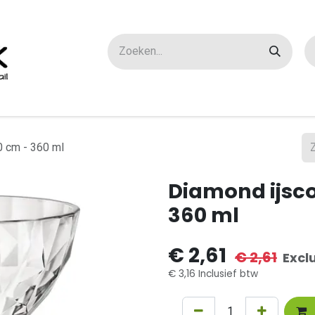
ox maatwerk
Over ons
FAQ
Contact
0 cm - 360 ml
Diamond ijsco
360 ml
€
2,61
€
2,61
Excl
€
3,16
Inclusief btw