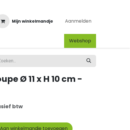
Aanmelden
Mijn winkelmandje
Webshop​
upe Ø 11 x H 10 cm -
usief btw
Aan winkelmandje toevoegen