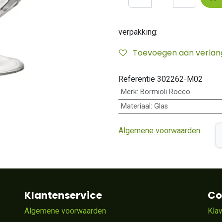
verpakking:
Toevoegen aan verlangl
Referentie
302262-M02
Merk
:
Bormioli Rocco
Materiaal
:
Glas
Algemene voorwaarden
Klantenservice
Co
Algemene voorwaarden
Kla