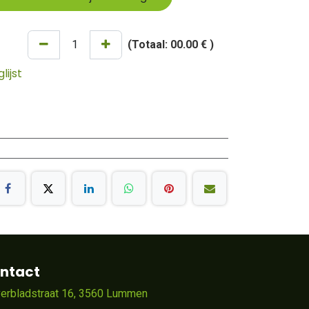
(Totaal:
00.00 €
)
ijst
ntact
verbladstraat 16, 3560 Lummen