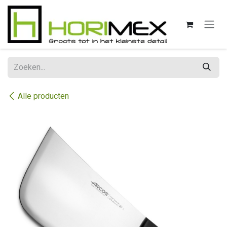
Overslaan naar inhoud
Alle producten