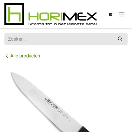
Overslaan naar inhoud
Alle producten