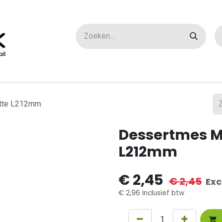
ox maatwerk
Over ons
FAQ
Contact
tte L212mm
Dessertmes M
L212mm
€
2,45
€
2,45
Exc
€
2,96
Inclusief btw