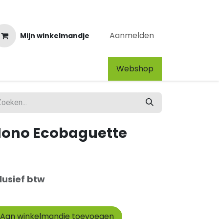
Aanmelden
Mijn winkelmandje
Webshop​
ono Ecobaguette
lusief btw
Aan winkelmandje toevoegen