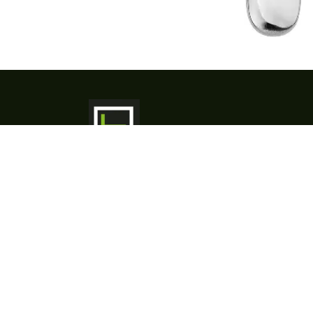
​HORIMEX & Co is uw partner voor
professioneel keukenmateriaal,
porselein, bestek, glas, inox
maatwerk en horeca-apparatuur. Met
meer dan 25 jaar ervaring bieden we
advies, ontwerp, levering en service
op maat - van concept tot installatie.