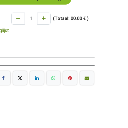
(Totaal:
00.00 €
)
ijst