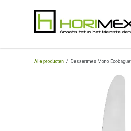
Overslaan naar inhoud
​Home
Productgamma
Realisaties
In
Alle producten
Dessertmes Mono Ecobague