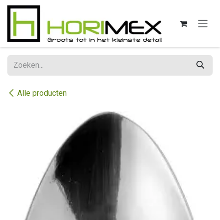
Overslaan naar inhoud
Alle producten