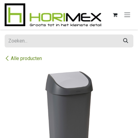
Overslaan naar inhoud
Alle producten