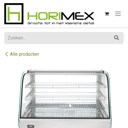
Overslaan naar inhoud
Alle producten