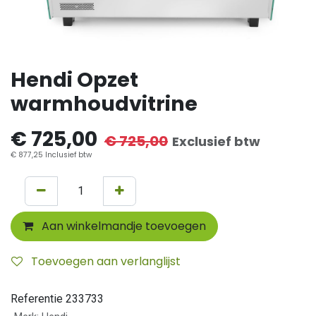
Hendi Opzet
warmhoudvitrine
€
725,00
€
725,00
Exclusief btw
€
877,25
Inclusief btw
Aan winkelmandje toevoegen
Toevoegen aan verlanglijst
Referentie
233733