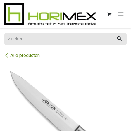
Overslaan naar inhoud
Alle producten