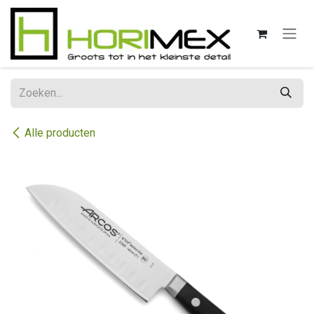
Overslaan naar inhoud
Alle producten