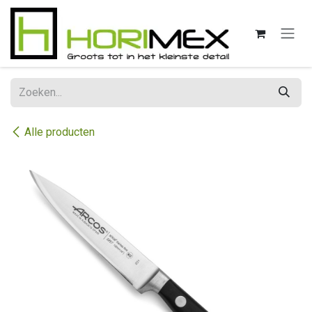
Overslaan naar inhoud
Alle producten