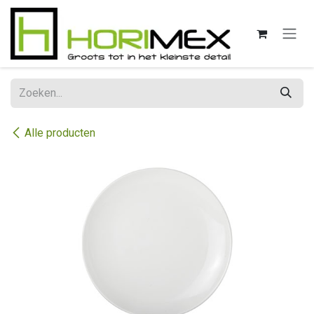
Overslaan naar inhoud
Alle producten