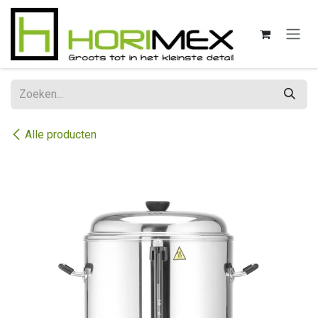
Overslaan naar inhoud
Alle producten