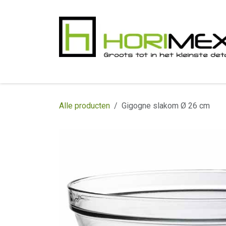
Overslaan naar inhoud
​Home
Productgamma
Realisaties
In
Alle producten
Gigogne slakom Ø 26 cm