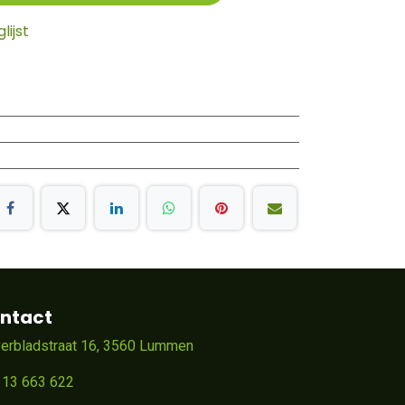
ijst
ntact
verbladstraat 16, 3560 Lummen
 13 663 622