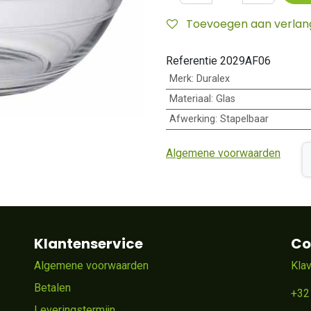
Toevoegen aan verlangl
Referentie
2029AF06
Merk
:
Duralex
Materiaal
:
Glas
Afwerking
:
Stapelbaar
Algemene voorwaarden
Klantenservice
Co
Algemene voorwaarden
Kla
Betalen
+32
Leveringstermijn