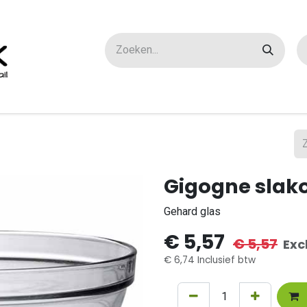
ox maatwerk
Over ons
FAQ
Contact
Gigogne slak
Gehard glas
€
5,57
€
5,57
Exc
€
6,74
Inclusief btw