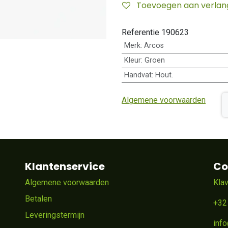
Toevoegen aan verlangl
Referentie
190623
Merk
:
Arcos
Kleur
:
Groen
Handvat
:
Hout.
Algemene voorwaarden
Klantenservice
Co
Algemene voorwaarden
Kla
Betalen
+32
Leveringstermijn
inf