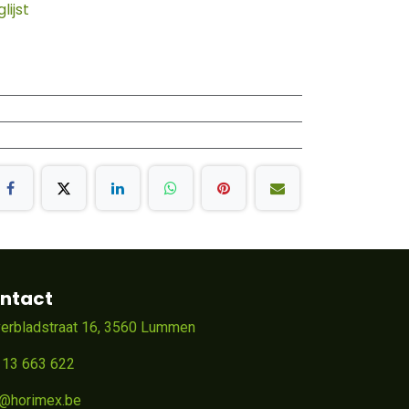
ijst
ntact
verbladstraat 16, 3560 Lummen
 13 663 622
o@horimex.be