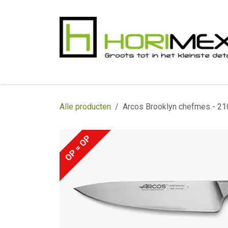
Overslaan naar inhoud
​Home
Productgamma
Realisaties
In
Alle producten
Arcos Brooklyn chefmes - 2
OP = OP