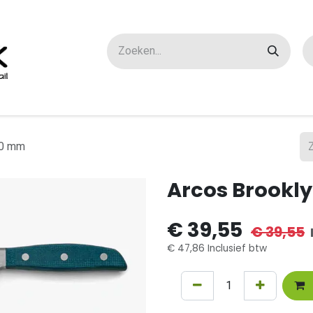
ox maatwerk
Over ons
FAQ
Contact
10 mm
Arcos Brookl
€
39,55
€
39,55
€
47,86
Inclusief btw