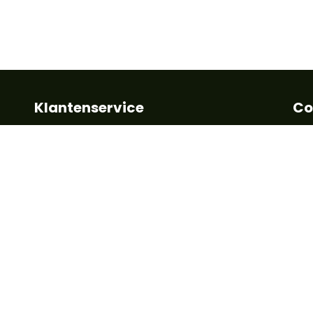
Klantenservice
Co
Algemene voorwaarden
Kla
Betalen
+32
Leveringstermijn
inf
Retour en garantie
FAQ
Vo