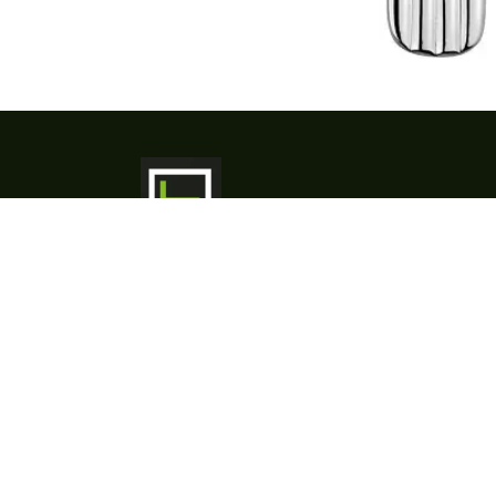
​HORIMEX & Co is uw partner voor
professioneel keukenmateriaal,
porselein, bestek, glas, inox
maatwerk en horeca-apparatuur. Met
meer dan 25 jaar ervaring bieden we
advies, ontwerp, levering en service
op maat - van concept tot installatie.