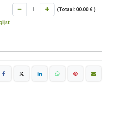
(Totaal:
00.00 €
)
ijst