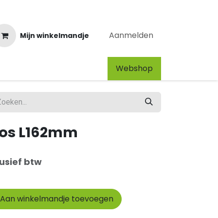
Aanmelden
Mijn winkelmandje
Webshop​
los L162mm
usief btw
Aan winkelmandje toevoegen