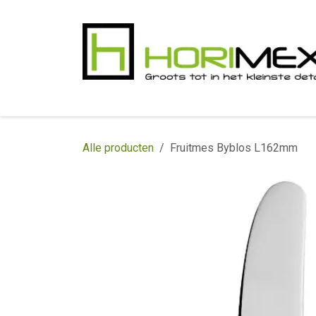
Overslaan naar inhoud
​Home
Productgamma
Realisaties
In
Alle producten
Fruitmes Byblos L162mm