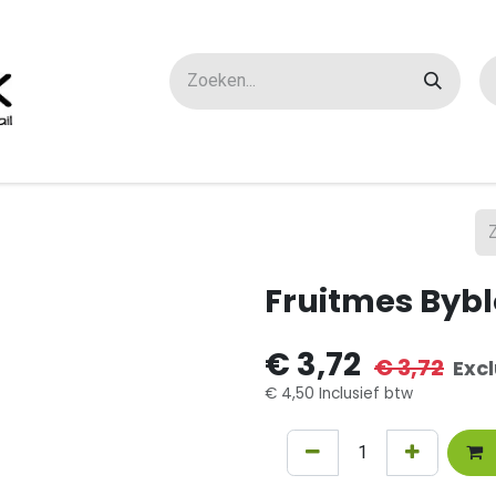
ox maatwerk
Over ons
FAQ
Contact
Fruitmes Byb
€
3,72
€
3,72
Excl
€
4,50
Inclusief btw