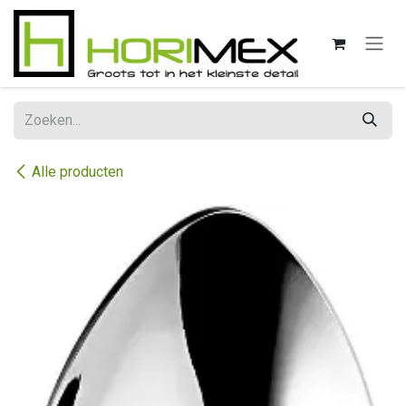
Overslaan naar inhoud
Alle producten