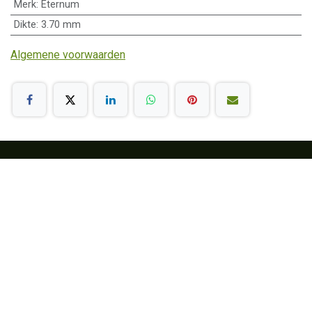
Merk
:
Eternum
Dikte
:
3.70 mm
Algemene voorwaarden
Klantenservice
Algemene voorwaarden
Betalen
Leveringstermijn
Retour en garantie
FAQ