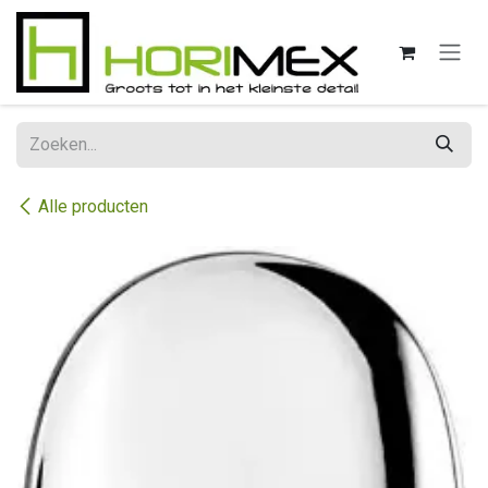
Overslaan naar inhoud
Alle producten