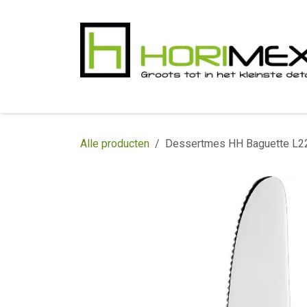
Overslaan naar inhoud
​Home
Productgamma
Realisaties
In
Alle producten
Dessertmes HH Baguette L