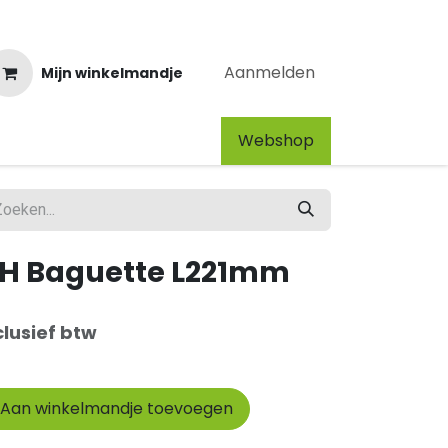
Aanmelden
Mijn winkelmandje
Webshop​
H Baguette L221mm
clusief btw
Aan winkelmandje toevoegen