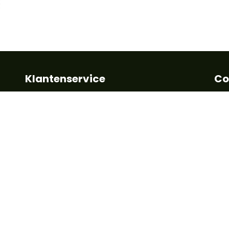
Klantenservice
Co
Algemene voorwaarden
Kla
Betalen
+32
Leveringstermijn
inf
Retour en garantie
FAQ
Vo