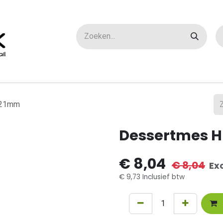
ox maatwerk
Over ons
FAQ
Contact
221mm
Dessertmes H
€
8,04
€
8,04
Ex
€
9,73
Inclusief btw