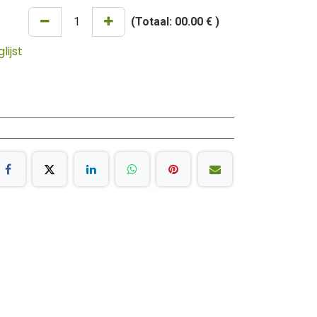
(Totaal:
00.00 €
)
ijst