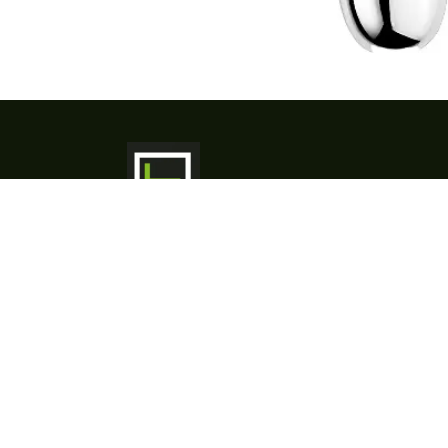
​HORIMEX & Co is uw partner voor
professioneel keukenmateriaal,
porselein, bestek, glas, inox
maatwerk en horeca-apparatuur. Met
meer dan 25 jaar ervaring bieden we
advies, ontwerp, levering en service
op maat - van concept tot installatie.