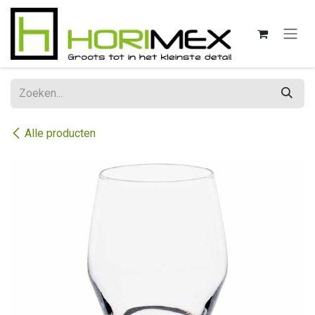
Overslaan naar inhoud
Alle producten