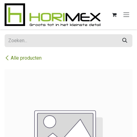
Overslaan naar inhoud
Alle producten