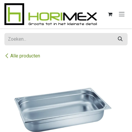
Overslaan naar inhoud
Alle producten