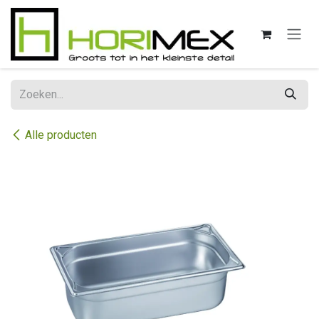
Overslaan naar inhoud
Alle producten