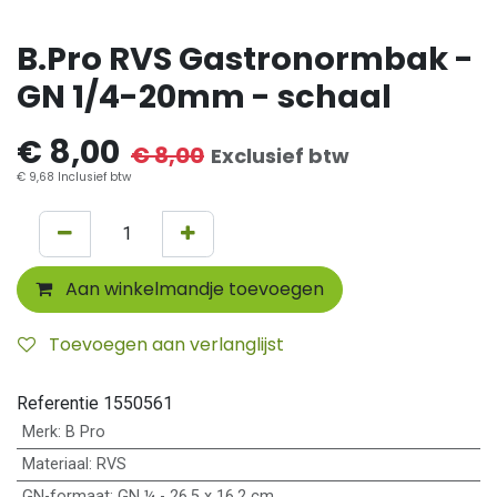
B.Pro RVS Gastronormbak -
GN 1/4-20mm - schaal
€
8,00
€
8,00
Exclusief btw
€
9,68
Inclusief btw
Aan winkelmandje toevoegen
Toevoegen aan verlanglijst
Referentie
1550561
Merk
:
B Pro
Materiaal
:
RVS
GN-formaat
:
GN ¼ - 26,5 x 16,2 cm