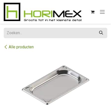
Overslaan naar inhoud
Alle producten