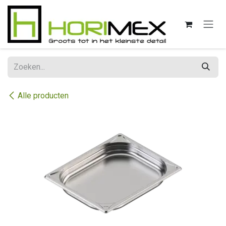
Overslaan naar inhoud
Alle producten