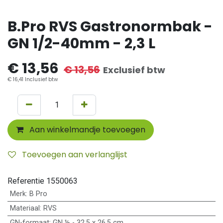
B.Pro RVS Gastronormbak -
GN 1/2-40mm - 2,3 L
€
13,56
€
13,56
Exclusief btw
€
16,41
Inclusief btw
Aan winkelmandje toevoegen
Toevoegen aan verlanglijst
Referentie
1550063
Merk
:
B Pro
Materiaal
:
RVS
GN-formaat
:
GN ½ - 32,5 x 26,5 cm