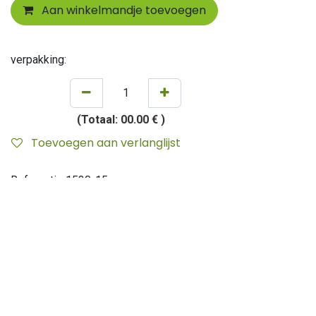
Aan winkelmandje toevoegen
verpakking:
(Totaal:
00.00 €
)
Toevoegen aan verlanglijst
Referentie
1530-15
Merk
:
Eternum
Dikte
:
5.70 mm
Algemene voorwaarden