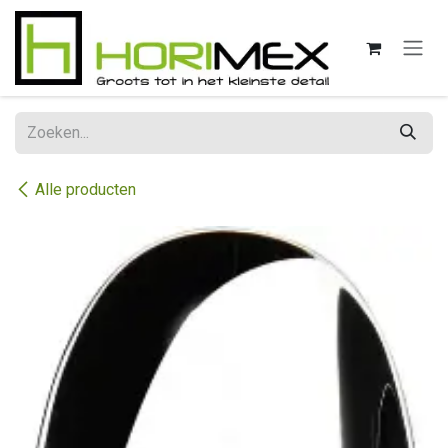
Overslaan naar inhoud
Alle producten