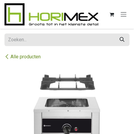
Overslaan naar inhoud
Alle producten