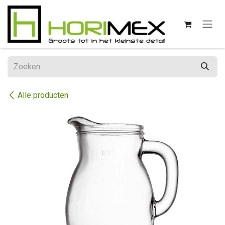
Overslaan naar inhoud
Alle producten