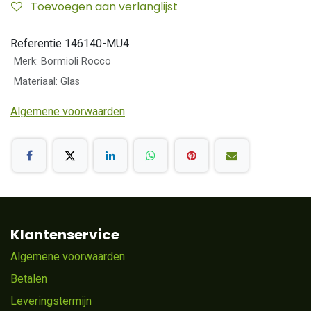
Toevoegen aan verlanglijst
Referentie
146140-MU4
Merk
:
Bormioli Rocco
Materiaal
:
Glas
Algemene voorwaarden
Klantenservice
Algemene voorwaarden
Betalen
Leveringstermijn