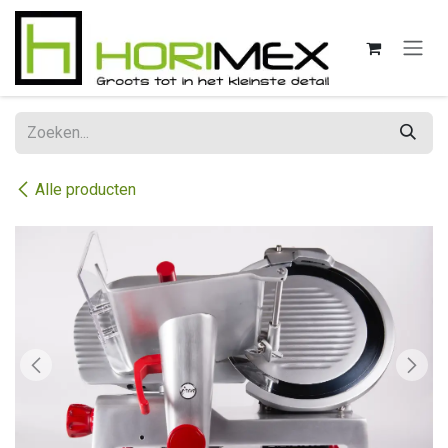
Overslaan naar inhoud
Alle producten