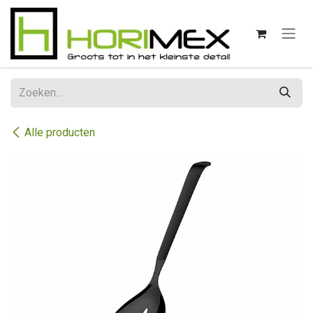
Overslaan naar inhoud
Alle producten