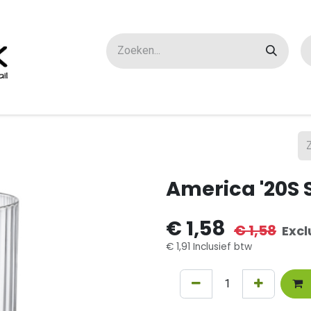
ox maatwerk
Over ons
FAQ
Contact
America '20S 
€
1,58
€
1,58
Excl
€
1,91
Inclusief btw