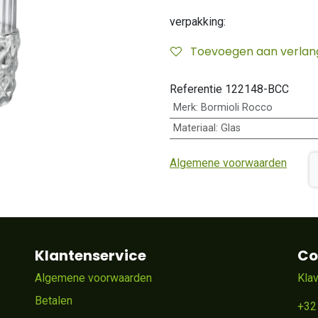
verpakking:
Toevoegen aan verlangl
Referentie
122148-BCC
Merk
:
Bormioli Rocco
Materiaal
:
Glas
Algemene voorwaarden
Klantenservice
Co
Algemene voorwaarden
Kla
Betalen
+32