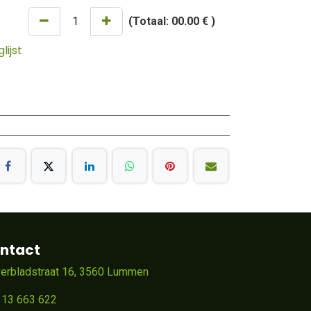
(Totaal:
00.00 €
)
ijst
ntact
verbladstraat 16, 3560 Lummen
 13 663 622