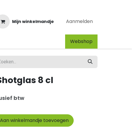
Aanmelden
Mijn winkelmandje
Webshop​
Shotglas 8 cl
usief btw
Aan winkelmandje toevoegen