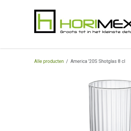
Overslaan naar inhoud
​Home
Productgamma
Realisaties
In
Alle producten
America '20S Shotglas 8 cl