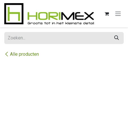
Overslaan naar inhoud
Alle producten