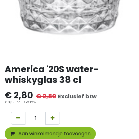
America '20S water-
whiskyglas 38 cl
€
2,80
€
2,80
Exclusief btw
€
3,39
Inclusief btw
Aan winkelmandje toevoegen