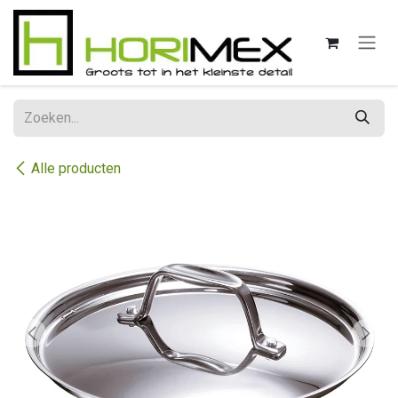
Overslaan naar inhoud
Alle producten