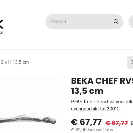
ox maatwerk
Over ons
FAQ
Contact
0 x H 13,5 cm
BEKA CHEF RVS
13,5 cm
PFAS free - Geschikt voor all
ovengeschikt tot 200°C
€
67,77
€
67,77
€
82,00
Inclusief btw