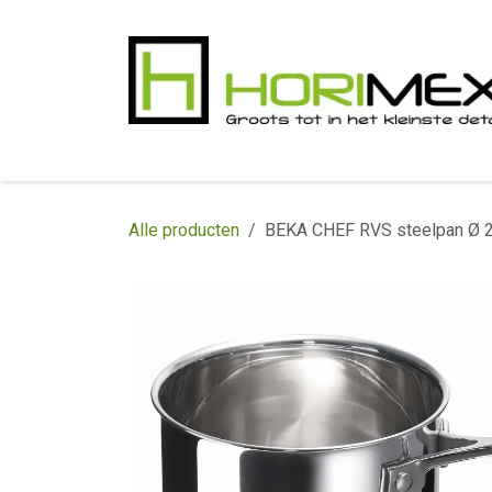
Overslaan naar inhoud
​Home
Productgamma
Realisaties
In
Alle producten
BEKA CHEF RVS steelpan Ø 2