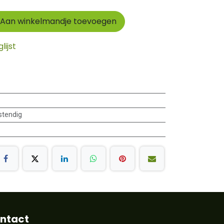
Aan winkelmandje toevoegen
ijst
tendig
ntact