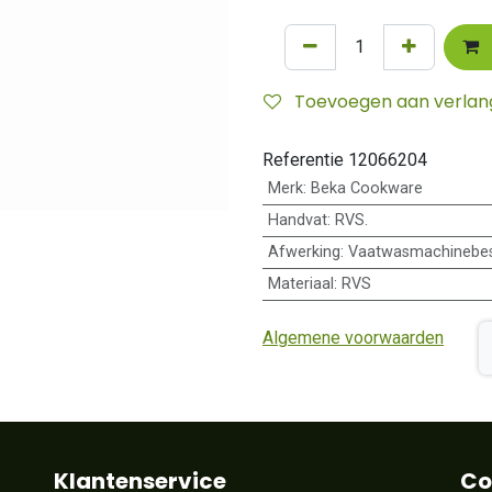
Toevoegen aan verlangl
Referentie
12066204
Merk
:
Beka Cookware
Handvat
:
RVS.
Afwerking
:
Vaatwasmachinebes
Materiaal
:
RVS
Algemene voorwaarden
Klantenservice
Co