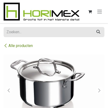
Overslaan naar inhoud
Alle producten