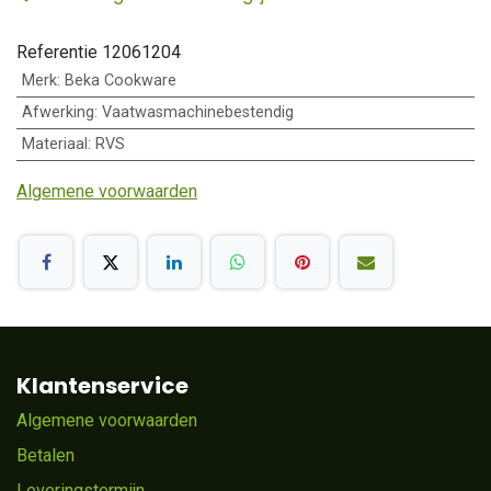
Referentie
12061204
Merk
:
Beka Cookware
Afwerking
:
Vaatwasmachinebestendig
Materiaal
:
RVS
Algemene voorwaarden
Klantenservice
Algemene voorwaarden
Betalen
Leveringstermijn