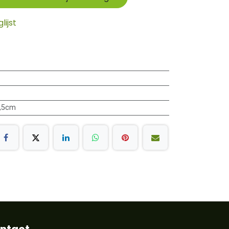
ijst
2,5cm