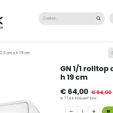
ox maatwerk
Over ons
FAQ
Contact
32,5 cm x h 19 cm
GN 1/1 rolltop 
h 19 cm
€
64,00
€
64,00
€
77,44
Inclusief btw