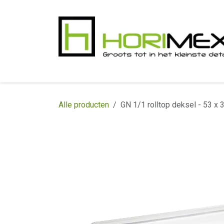
Overslaan naar inhoud
​Home
Productgamma
Realisaties
In
Alle producten
GN 1/1 rolltop deksel - 53 x 